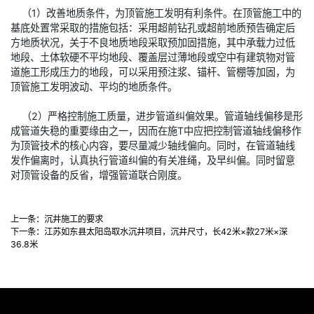
（1）改善地质条件，为顶管施工发明有利条件。在顶管施工中的
基底处置常采取的措施包括：采用超前钻孔或超前地质预告确定后
方地质状况，关于不良地质地段采取预加固措施，其中承载力过低
地段、土体软硬不平均地段、覆盖层过薄地段或空中有建筑物对管
道施工形成压力的地段，可以采用预注浆、锚杆、管棚等加固，为
顶管施工发明波动、平均的地质条件。
（2）严格控制施工质量，进步管道纠偏效果。管道轴线偏移是形
成管道失稳的重要缘由之一，因而在施T中应把控制管道轴线偏移作
为顶管技术的核心内容，要尽量减少轴线偏向。同时，在管道轴线
发作偏离时，认真执行管道纠偏的有关准绳，及早纠偏。同时留意
对顶管设备的反省，增强管道联合刚度。
上一条：
沉井施工的要求
下一条：
江苏如东县太阳岛取水沉井项目，沉井尺寸，长42米×款27米×深
36.8米