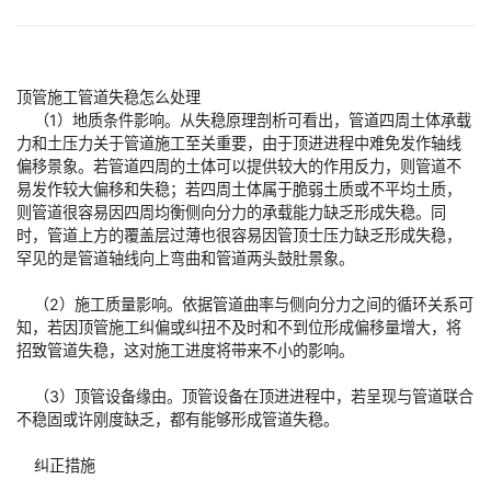
顶管施工管道失稳怎么处理
（1）地质条件影响。从失稳原理剖析可看出，管道四周土体承载
力和土压力关于管道施工至关重要，由于顶进进程中难免发作轴线
偏移景象。若管道四周的土体可以提供较大的作用反力，则管道不
易发作较大偏移和失稳；若四周土体属于脆弱土质或不平均土质，
则管道很容易因四周均衡侧向分力的承载能力缺乏形成失稳。同
时，管道上方的覆盖层过薄也很容易因管顶士压力缺乏形成失稳，
罕见的是管道轴线向上弯曲和管道两头鼓肚景象。
（2）施工质量影响。依据管道曲率与侧向分力之间的循环关系可
知，若因顶管施工纠偏或纠扭不及时和不到位形成偏移量增大，将
招致管道失稳，这对施工进度将带来不小的影响。
（3）顶管设备缘由。顶管设备在顶进进程中，若呈现与管道联合
不稳固或许刚度缺乏，都有能够形成管道失稳。
纠正措施